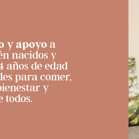
o y apoyo
a
én nacidos y
 4 años de edad
des para comer,
bienestar y
e todos.