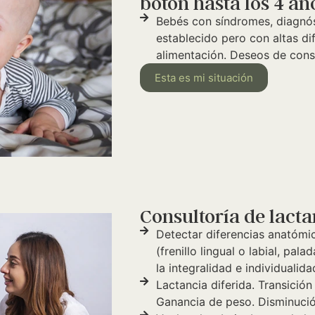
botón hasta los 4 añ
Bebés con síndromes, diagnóst
establecido pero con altas di
alimentación. Deseos de conse
Esta es mi situación
Consultoría de lact
Detectar diferencias anatómi
(frenillo lingual o labial, pala
la integralidad e individualida
Lactancia diferida. Transició
Ganancia de peso. Disminució