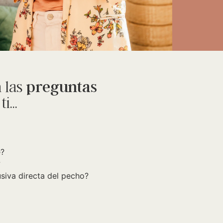
n las
preguntas
i...
e?
?
usiva directa del pecho?